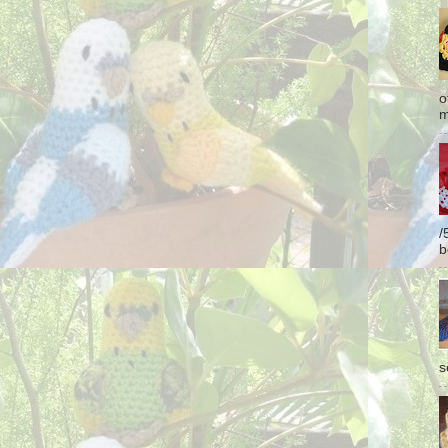
o
m
/
b
s