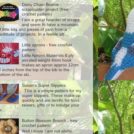
Daisy Chain Beanie -
scrapbuster project (free
crochet pattern)
I am a great hoarder of scraps,
and seem to have a mountain
f little bits and pieces of yarn from a
ultitude of projects. In a feeble att...
Little aprons - free crochet
pattern
Little Aprons Materials 8 ply
worsted weight 4mm hook
makes an apron approx 12cm
5 inches from the top of the bib to the
ottom of the ski...
Susan's Super Slippers
This is a simple pattern for my
super slippers. These make up
quickly and are terrific for fund
raisers, gifts or to indulge your
e...
Button Blossom Brooch - free
crochet pattern
Well I know I am not alone