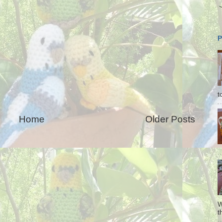
t
Home
Older Posts
W
t