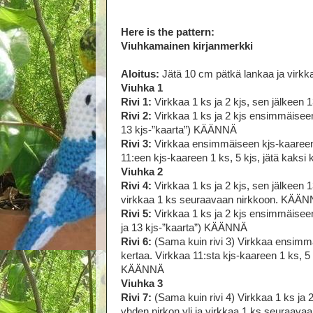
Here is the pattern:
Viuhkamainen kirjanmerkki
Aloitus:
Jätä 10 cm pätkä lankaa ja virkkaa
Viuhka 1
Rivi 1:
Virkkaa 1 ks ja 2 kjs, sen jälkeen
Rivi 2:
Virkkaa 1 ks ja 2 kjs ensimmäiseen
13 kjs-”kaarta”) KÄÄNNÄ
Rivi 3:
Virkkaa ensimmäiseen kjs-kaareen *
11:een kjs-kaareen 1 ks, 5 kjs, jätä kaksi
Viuhka 2
Rivi 4:
Virkkaa 1 ks ja 2 kjs, sen jälkeen 
virkkaa 1 ks seuraavaan nirkkoon. KÄÄN
Rivi 5:
Virkkaa 1 ks ja 2 kjs ensimmäiseen
ja 13 kjs-”kaarta”) KÄÄNNÄ
Rivi 6:
(Sama kuin rivi 3) Virkkaa ensimmäi
kertaa. Virkkaa 11:sta kjs-kaareen 1 ks, 5 
KÄÄNNÄ
Viuhka 3
Rivi 7:
(Sama kuin rivi 4) Virkkaa 1 ks ja 
yhden nirkon yli ja virkkaa 1 ks seuraav