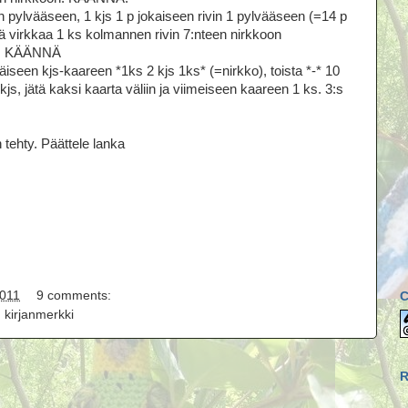
 pylvääseen, 1 kjs 1 p jokaiseen rivin 1 pylvääseen (=14 p
tä virkkaa 1 ks kolmannen rivin 7:nteen nirkkoon
n). KÄÄNNÄ
seen kjs-kaareen *1ks 2 kjs 1ks* (=nirkko), toista *-* 10
kjs, jätä kaksi kaarta väliin ja viimeiseen kaareen 1 ks. 3:s
tehty. Päättele lanka
2011
9 comments:
kirjanmerkki