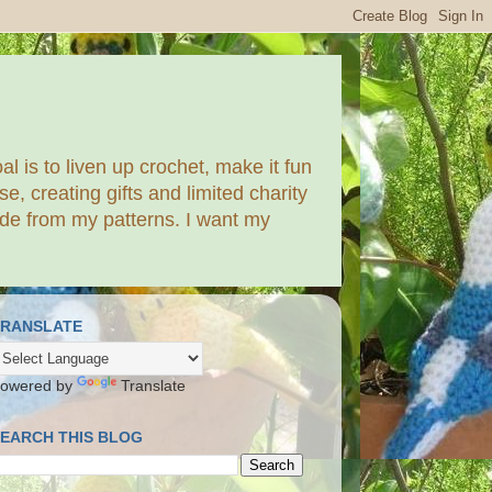
al is to liven up crochet, make it fun
, creating gifts and limited charity
made from my patterns. I want my
TRANSLATE
owered by
Translate
EARCH THIS BLOG