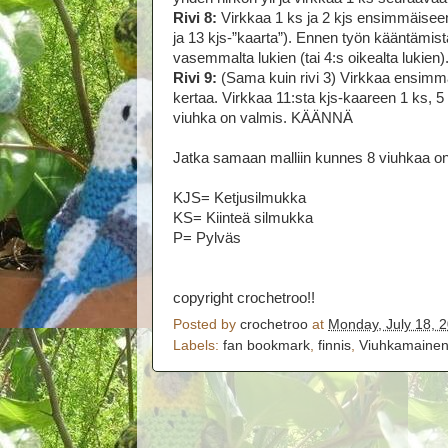
Rivi 8:
Virkkaa 1 ks ja 2 kjs ensimmäiseen
ja 13 kjs-”kaarta”). Ennen työn kääntämis
vasemmalta lukien (tai 4:s oikealta lukie
Rivi 9:
(Sama kuin rivi 3) Virkkaa ensimmäi
kertaa. Virkkaa 11:sta kjs-kaareen 1 ks, 5 
viuhka on valmis. KÄÄNNÄ
Jatka samaan malliin kunnes 8 viuhkaa on 
KJS= Ketjusilmukka
KS= Kiinteä silmukka
P= Pylväs
copyright crochetroo!!
Posted by
crochetroo
at
Monday, July 18, 
Labels:
fan bookmark
,
finnis
,
Viuhkamainen 