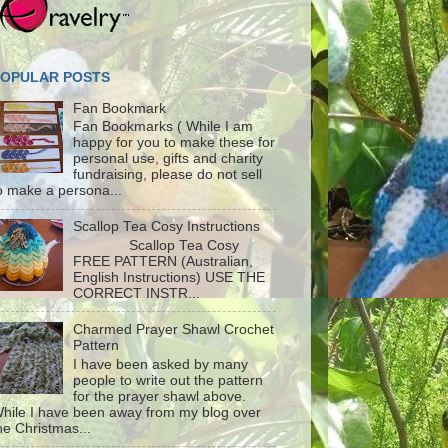
POPULAR POSTS
Fan Bookmark
Fan Bookmarks ( While I am
happy for you to make these for
personal use, gifts and charity
fundraising, please do not sell
o make a persona...
Scallop Tea Cosy Instructions
Scallop Tea Cosy
FREE PATTERN (Australian,
English Instructions) USE THE
CORRECT INSTR...
Charmed Prayer Shawl Crochet
Pattern
I have been asked by many
people to write out the pattern
for the prayer shawl above.
hile I have been away from my blog over
he Christmas...