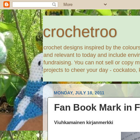
crochetroo
crochet designs inspired by the colours,
and relevant to today and include envi
fundraising. You can not sell or copy m
projects to cheer your day - cockatoo,
MONDAY, JULY 18, 2011
Fan Book Mark in F
Viuhkamainen kirjanmerkki