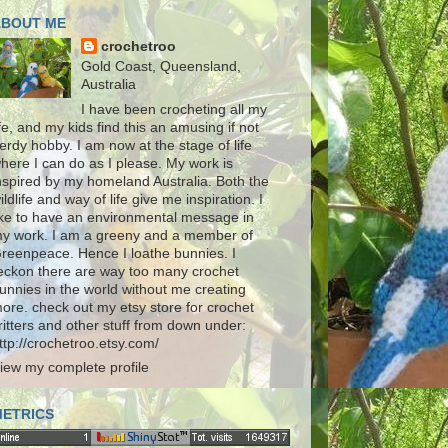
ABOUT ME
crochetroo
Gold Coast, Queensland,
Australia
I have been crocheting all my
ife, and my kids find this an amusing if not
erdy hobby. I am now at the stage of life
here I can do as I please. My work is
nspired by my homeland Australia. Both the
ildlife and way of life give me inspiration. I
ike to have an environmental message in
y work. I am a greeny and a member of
reenpeace. Hence I loathe bunnies. I
eckon there are way too many crochet
unnies in the world without me creating
ore. check out my etsy store for crochet
ritters and other stuff from down under:
ttp://crochetroo.etsy.com/
iew my complete profile
ETRICS