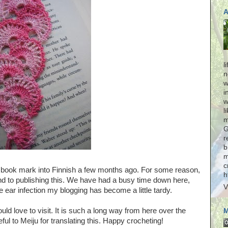
l
n
w
i
w
l
m
G
r
b
m
c
n book mark into Finnish a few months ago. For some reason,
h
d to publishing this. We have had a busy time down here,
V
 ear infection my blogging has become a little tardy.
uld love to visit. It is such a long way from here over the
M
eful to Meiju for translating this. Happy crocheting!