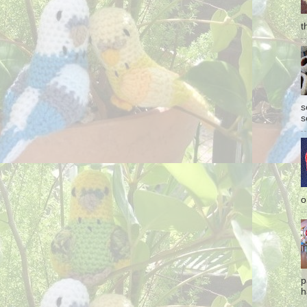
t
s
s
o
p
h