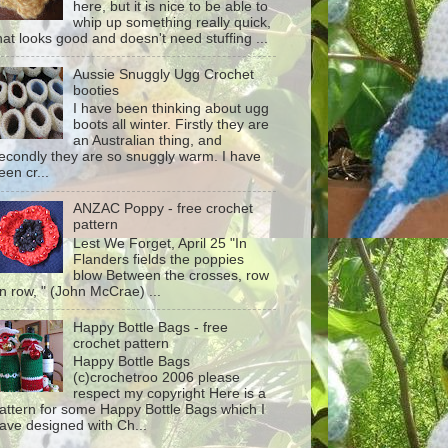
here, but it is nice to be able to
whip up something really quick,
hat looks good and doesn't need stuffing ...
Aussie Snuggly Ugg Crochet
booties
I have been thinking about ugg
boots all winter. Firstly they are
an Australian thing, and
econdly they are so snuggly warm. I have
een cr...
ANZAC Poppy - free crochet
pattern
Lest We Forget, April 25 "In
Flanders fields the poppies
blow Between the crosses, row
n row, " (John McCrae) ...
Happy Bottle Bags - free
crochet pattern
Happy Bottle Bags
(c)crochetroo 2006 please
respect my copyright Here is a
attern for some Happy Bottle Bags which I
ave designed with Ch...